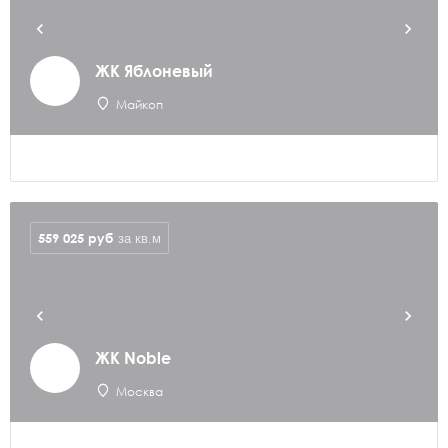
ЖК Яблоневый
Майкоп
559 025
руб
за кв.м
ЖК Noble
Москва