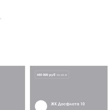
.
450 000
руб
за кв.м
ЖК Досфлота 10