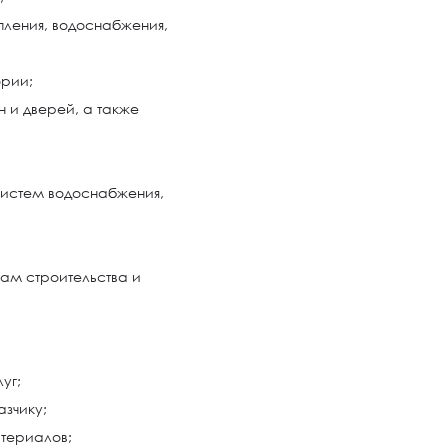
пления, водоснабжения,
ории;
н и дверей, а также
систем водоснабжения,
ам строительства и
уг;
азчику;
атериалов;