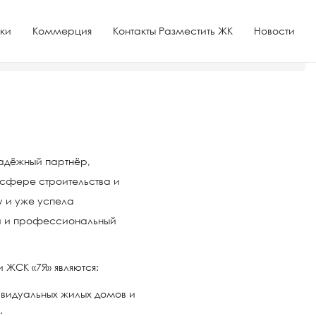
ки
Коммерция
Контакты Разместить ЖК
Новости
надёжный партнёр,
 сфере строительства и
у и уже успела
ый и профессиональный
ЖСК «7Я» являются:
ивидуальных жилых домов и
;