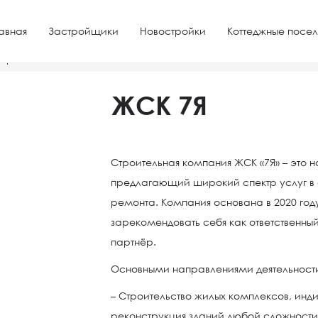
авная
Застройщики
Новостройки
Коттеджные посел
 края
ЖСК 7Я
ЖСК 7Я
Строительная компания ЖСК «7Я» – это 
предлагающий широкий спектр услуг в
ремонта. Компания основана в 2020 год
зарекомендовать себя как ответственн
партнёр.
Основными направлениями деятельности 
– Строительство жилых комплексов, инд
реконструкция зданий любой сложности