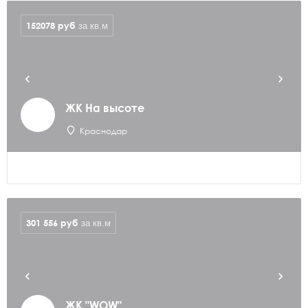
152078
руб
за кв.м
ЖК На высоте
Краснодар
301 556
руб
за кв.м
ЖК "WOW"