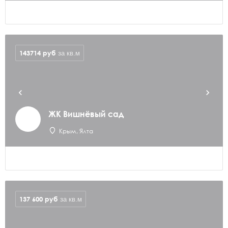
143714
руб
за кв.м
ЖК Вишнёвый сад
Крым, Ялта
137 600
руб
за кв.м