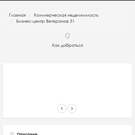
Главная
Коммерческая недвижимость
Бизнес-центр Ветеранов 51
Как добраться
keyboard_arrow_left
keyboard_arrow_right
Описание