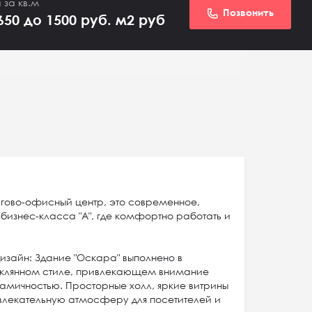
 за кв.м
Позвонить
650 до 1500 руб. м2
руб
оргово-офисный центр, это современное,
бизнес-класса "А", где комфортно работать и
изайн: Здание "Оскара" выполнено в
клянном стиле, привлекающем внимание
намичностью. Просторные холл, яркие витрины
влекательную атмосферу для посетителей и