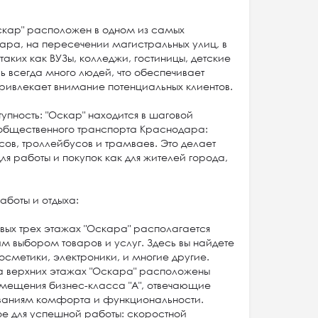
скар" расположен в одном из самых
ра, на пересечении магистральных улиц, в
 таких как ВУЗы, колледжи, гостиницы, детские
сь всегда много людей, что обеспечивает
ривлекает внимание потенциальных клиентов.
упность: "Оскар" находится в шаговой
в общественного транспорта Краснодара:
сов, троллейбусов и трамваев. Это делает
я работы и покупок как для жителей города,
аботы и отдыха:
рвых трех этажах "Оскара" располагается
м выбором товаров и услуг. Здесь вы найдете
осметики, электроники, и многие другие.
 верхних этажах "Оскара" расположены
ещения бизнес-класса "А", отвечающие
ваниям комфорта и функциональности.
ое для успешной работы: скоростной