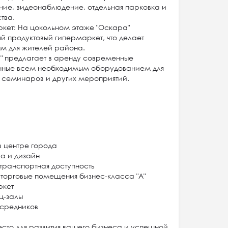
ние, видеонаблюдение, отдельная парковка и
тва.
ркет: На цокольном этаже "Оскара"
й продуктовый гипермаркет, что делает
м для жителей района.
" предлагает в аренду современные
нные всем необходимым оборудованием для
 семинаров и других мероприятий.
 центре города
а и дизайн
транспортная доступность
торговые помещения бизнес-класса "А"
ркет
ц-залы
осредников
есто для развития вашего бизнеса и успешной