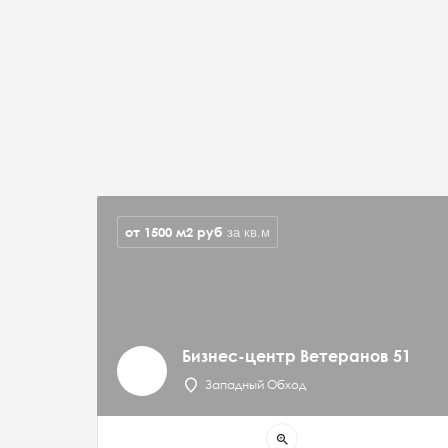
от 1500 м2
руб
за кв.м
Бизнес-центр Ветеранов 51
Западный Обход
zoom_in