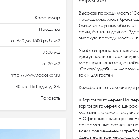
сотрудников.
Высокая проходимость: "О
Краснодар
проходимых мест Краснода
близи от крупных объектов,
Продажа
сады, банки и другие. Зде
высокую проходимость и п
от 650 до 1500 руб. м2
Удобная транспортная дост
9600 м2
доступности от всех видо
маршрутных такси, автобу
от 20 м2
"Оскар" удобным местом дл
http://www.tocoskar.ru
так и для гостей.
40 лет Победы, д. 34.
Комфортные условия для р
Показать
• Торговая галерея: На пе
торговая галерея с широки
магазины одежды, обуви, к
• Офисные помещения: На
современные офисные пом
всем современным требо
Здесь есть все необходим