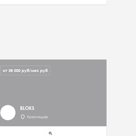
от 38 000 руб/мес
руб
BLOKS
Краснодар
zoom_in