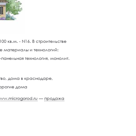
0 кв.м. - N16. В строительстве
е материалы и технологий:
-панельная технология, монолит.
ww.microgorod.ru
—
продажа