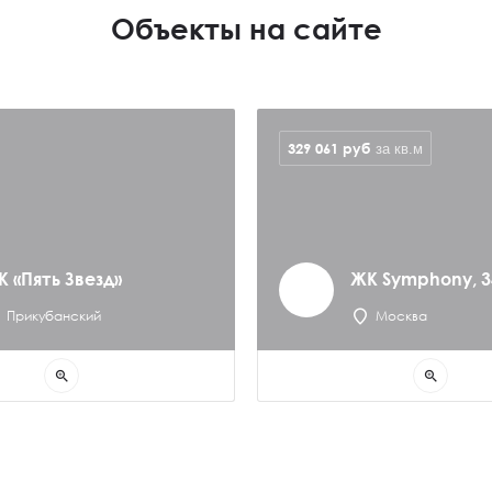
Объекты на сайте
329 061
руб
за кв.м
К «Пять Звезд»
ЖК Symphony, 3
Прикубанский
Москва
zoom_in
zoom_in