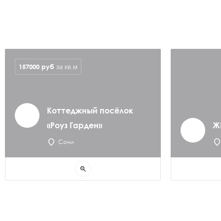
157000
руб
за кв.м
Коттеджный посёлок
«Роуз Гарден»
Ж
Сочи
zoom_in