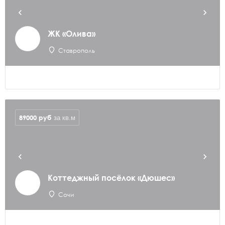
ЖК «Олива»
Ставрополь
89000
руб
за кв.м
Коттеджный посёлок «Дюшес»
Сочи