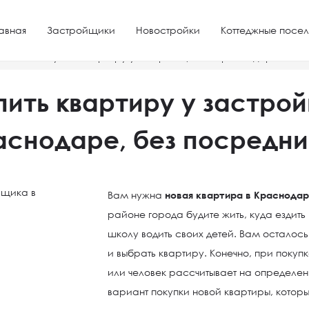
авная
Застройщики
Новостройки
Коттеджные посел
ре
Как купить квартиру у застройщика в Краснодаре, без 
пить квартиру у застро
аснодаре, без посредни
Вам нужна
новая квартира в Краснодар
районе города будите жить, куда ездить
школу водить своих детей. Вам осталос
и выбрать квартиру. Конечно, при покуп
или человек рассчитывает на определен
вариант покупки новой квартиры, которы