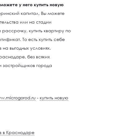
можете у него купить новую
ринский капитал, Вы можете
тельства или на стадии
и рассрочку, купить квартиру по
ификат. То есть купить себе
 на выгодных условиях.
раснодаре, без всяких
 и застройщиков города
w.microgorod.ru
-
купить новую
в в Краснодаре