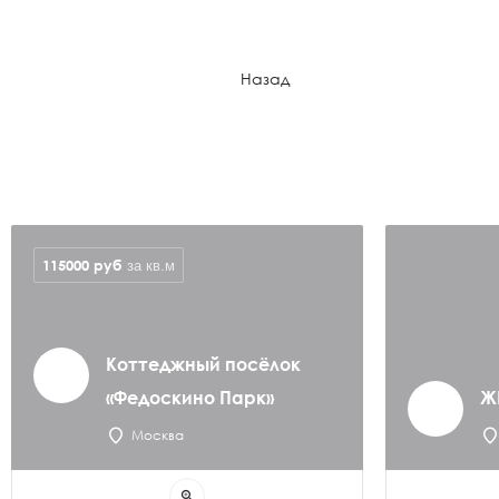
Назад
115000
руб
за кв.м
Коттеджный посёлок
«Федоскино Парк»
Ж
Москва
zoom_in