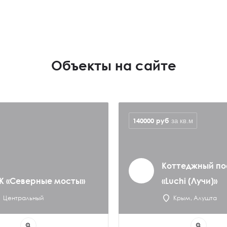
Объекты на сайте
140000
руб
за кв.м
Коттеджный по
К «Северные мосты»
«Luchi (Лучи)»
Центральный
Крым, Алушта
zoom_in
zoom_in