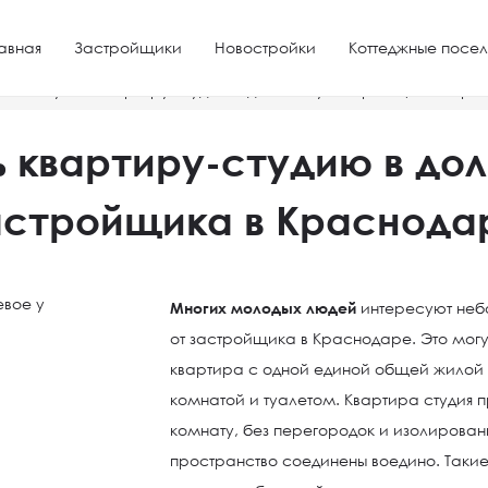
авная
Застройщики
Новостройки
Коттеджные посел
ре
Купить квартиру-студию в долевое у застройщика в Кр
ь квартиру-студию в дол
астройщика в Краснода
Многих молодых людей
интересуют неб
от застройщика в Краснодаре. Это могу
квартира с одной единой общей жилой
комнатой и туалетом. Квартира студия 
комнату, без перегородок и изолированн
пространство соединены воедино. Такие