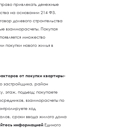
 право привлекать денежные
ства на основании 214 ФЗ.
оговор долевого строительства
ые взаиморасчеты. Покупая
появляется множество
 покупки нового жилья в
акторов от покупки квартиры-
о застройщика, район
, этаж, подъезд; покупаете
осредников, взаиморасчеты по
онтролируете ход
иалов, сроки ввода жилого дома
уйтесь информацией
Единого