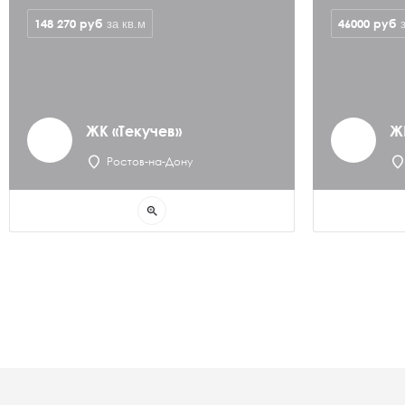
148 270
руб
46000
руб
за кв.м
ЖК «Текучев»
Ж
Ростов-на-Дону
zoom_in