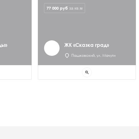
77 000
руб
за кв.м
ды»
ЖК «Сказка град»
Пашковский, ул. Мачуги
zoom_in