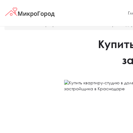
Гл
Главная
О квартирах и жилых комплексах в Краснода
Купит
з