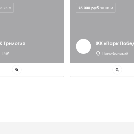
95 000
руб
за кв.м
за кв.м
К Трилогия
ЖК «Парк Побе
ГМР
Прикубанский
zoom_in
zoom_in