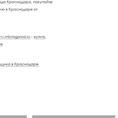
ода Краснодара, покупайте
ию в Краснодаре от
w.microgorod.ru
-
купить
ре
ойщика в Краснодаре