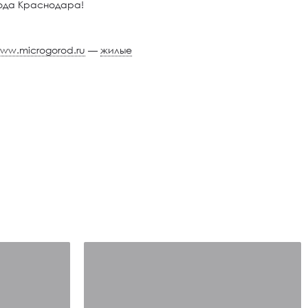
рода Краснодара!
ww.microgorod.ru
—
жилые