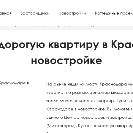
авная
Застройщики
Новостройки
Коттеджные посел
ре
Купить недорогую квартиру в Краснодаре в новостройк
дорогую квартиру в Кр
новостройке
На рынке недвижимости Краснодара им
квартир, по разным ценам за квадратн
числе много недорогих квартир. Купить 
Краснодаре в новостройке, Вы можете
Единого Центра новостроек и застрой
(Микрогород). Купить недорогую кварти