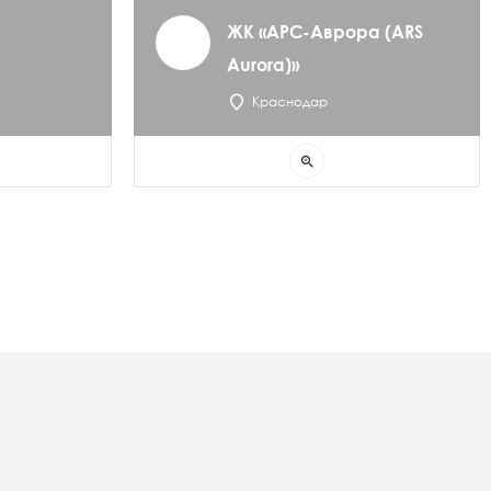
ЖК «АРС-Аврора (ARS
Aurora)»
Краснодар
zoom_in