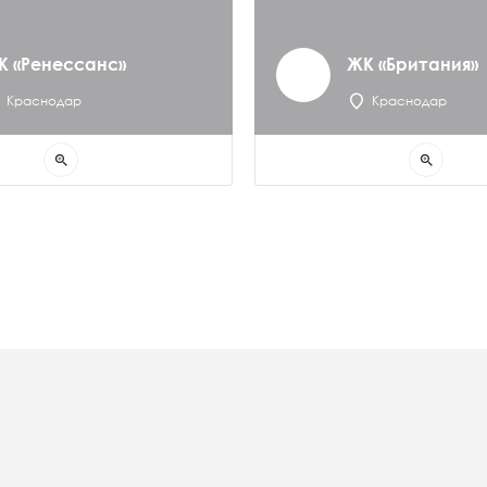
К «Ренессанс»
ЖК «Британия»
Краснодар
Краснодар
zoom_in
zoom_in