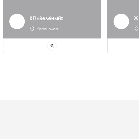
КП «Зелёный»
Ж
Краснодар
zoom_in