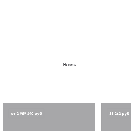
Назад
от 2 959 640
руб
81 262
руб