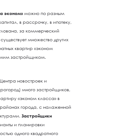
са эконом»
можно по разным
апитал, в рассрочку, в ипотеку,
тлована, за коммерческий
е существует множество других
атных квартир «эконом
самим застройщиком.
Центра новостроек и
рогород) много застройщиков,
артиру «эконом класса» в
орайонах города, с налаженной
уктурами.
Застройщики
ианты и планировки
остью одного квадратного