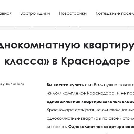
авная
Застройщики
Новостройки
Коттеджные посел
ре
Купить однокомнатную квартиру «эконом класса» в Кр
однокомнатную квартиру
класса» в Краснодаре
Вы хотите купить
или Вам нужна новая 
жилом комплексе Краснодара, и не про
однокомнатная квартира «эконом класс
Краснодаре есть разные однокомнатные 
однокомнатные квартиры по своей стои
дешевые.
Однокомнатная квартира эко