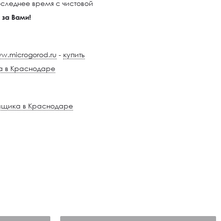
последнее время с чистовой
 за Вами!
w.microgorod.ru
-
купить
а в Краснодаре
ойщика в Краснодаре