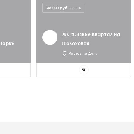
135 000
руб
за кв.м
ЖК «Сияние Квартал на
Парк»
Шолохова»
Ростов-на-Дону
zoom_in