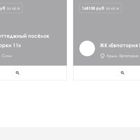
уб
168108
руб
за кв.м
за кв.м
оттеджный посёлок
орки 11»
ЖК «Евпатория 
Сочи
Крым, Евпатория
zoom_in
zoom_in