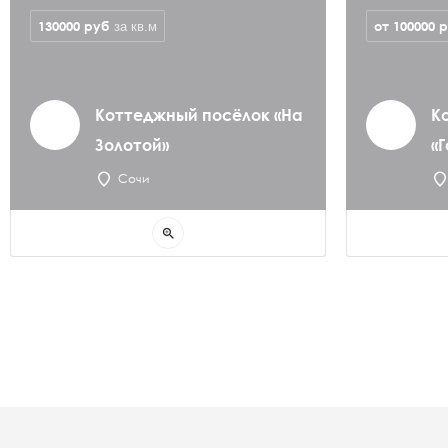
130000
руб
от 100000
р
за кв.м
Коттеджный посёлок «На
К
Золотой»
«Г
Сочи
zoom_in