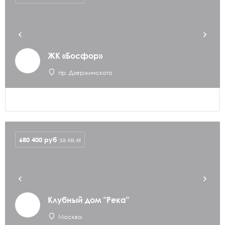
ЖК «Босфор»
пр. Дзержинского
680 400
руб
за кв.м
Клубный дом "Река"
Москва