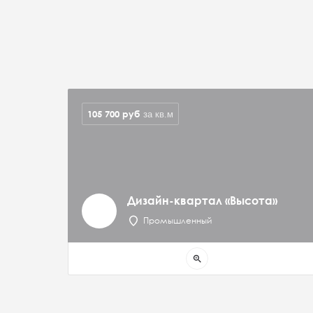
105 700
руб
за кв.м
Дизайн-квартал «Высота»
Промышленный
zoom_in