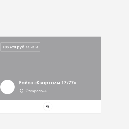
103 690
руб
за кв.м
Район «Кварталы 17/77»
Ставрополь
zoom_in