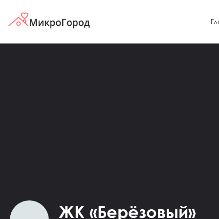
Гл
ЖК «Берёзовый»