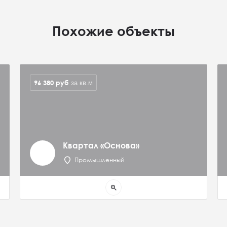
Похожие объекты
96 380
руб
за кв.м
Квартал «Основа»
Промышленный
zoom_in