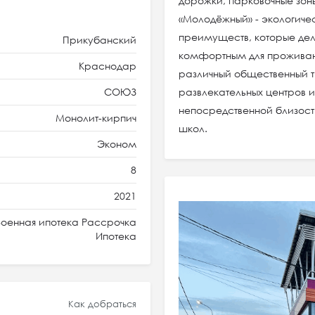
дорожки, парковочные зон
«Молодёжный» - экологич
преимуществ, которые де
Прикубанский
комфортным для проживани
Краснодар
различный общественный т
СОЮЗ
развлекательных центров и
непосредственной близос
Монолит-кирпич
школ.
Эконом
8
2021
оенная ипотека Рассрочка
Ипотека
Как добраться