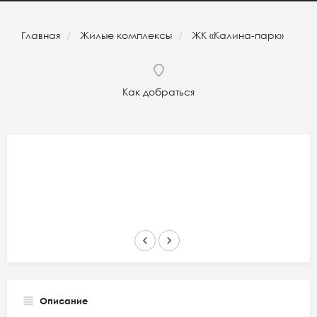
Главная
Жилые комплексы
ЖК «Калина-парк»
Как добраться
keyboard_arrow_left
keyboard_arrow_right
Описание