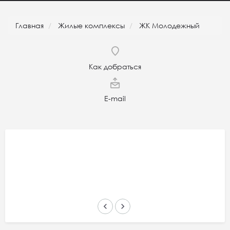
Главная
Жилые комплексы
ЖК Молодежный
Как добраться
E-mail
keyboard_arrow_left
keyboard_arrow_right