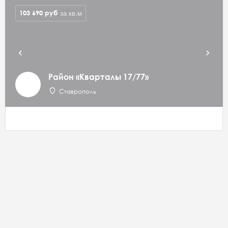
103 690
руб
за кв.м
Район «Кварталы 17/77»
Ставрополь