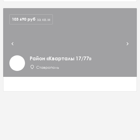
103 690
руб
за кв.м
Район «Кварталы 17/77»
Ставрополь