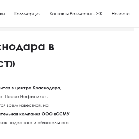
ки
Коммерция
Контакты Разместить ЖК
Новости
Жилом Комплексе «Аметист»
снодара в
ст»
ится в центре Краснодара,
це Шоссе Нефтяников.
я всем известная, на
ительная компания ООО «ССМУ
ак надежного и обязательного