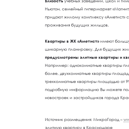
Близость
учебных заведений, школ и гим
Ньютон, семейный гипермаркет «Магнит»
придают жилому комплексу «Аметист» 
проживания будущих жильцов.
Квартиры в ЖК «Аметист»
имеют больш
шикарную планировку. Для будущих жи
предусмотрены элитные квартиры и кв
Например: однокомнатные квартиры пло
более, двухкомнатные квартиры площадью
трехкомнатные квартиры площадью от 99
подробную информацию Вы можете полу
новостроек и застройщиков города Кра
Источник размещения: МикроГород –
ww
элитную квартиру в Краснодаре