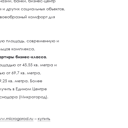
назий, банки, бизнес-центр
 и других социальных объектов,
своеобразный комфорт для
ую площадь, современную и
льцов комплекса,
артиры бизнес-класса.
щадью от 45,55 кв. метра и
 от 69,7 кв. метра,
,25 кв. метра. Более
чить в Едином Центре
снодара (Микрогород).
w.microgorod.ru
–
купить