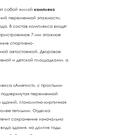
ет собой жилой
комплекс
аний переменной этажности,
да. В состав комплекса входят
, пристроенное 7-ми этажное
ание спортивно-
ной автостоянкой. Дворовое
ивной и детской площадками, а
екса «Аметист», с простыми
 подчеркнутая переменной
 зданий. Монолитно-кирпичная
более теплыми. Отделка
ечит сохранение изначально
вида здания, на долгие годы.