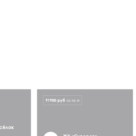
91900
руб
за кв.м
сёлок