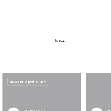
Назад
93 333 кв.м
руб
за кв.м