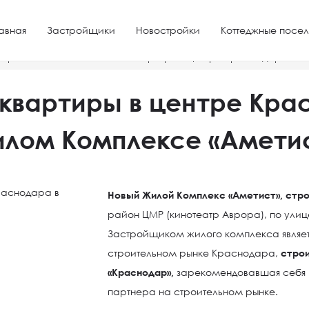
авная
Застройщики
Новостройки
Коттеджные посел
строительства
Элитные квартиры в центре Краснодара в 
квартиры в центре Кра
лом Комплексе «Амети
Новый Жилой Комплекс «Аметист», стро
район ЦМР (кинотеатр Аврора), по ули
Застройщиком жилого комплекса являетс
строительном рынке Краснодара,
стро
«Краснодар»,
зарекомендовавшая себя к
партнера на строительном рынке.