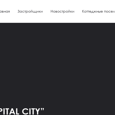
авная
Застройщики
Новостройки
Коттеджные посел
ITAL CITY”