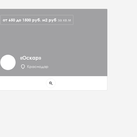
от 650 до 1500 руб. м2
руб
за кв.м
«Оскар»
Краснодар
zoom_in