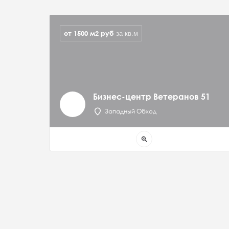
от 1500 м2
руб
за кв.м
Бизнес-центр Ветеранов 51
Западный Обход
zoom_in