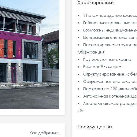
Характеристики
11-этажное здание класса
Гибкие планировочные ре
Возможны индивидуальные
Центральная система вен
Пассажирские и грузопа
Otis(Франция)
Круглосуточная охрана
Видеонаблюдение
Структурированные кабел
Современная система оп
Парковка на 120 автомоб
Автономная котельная зда
Автономная электроподстанц
кВт
Преимущества
Как добраться