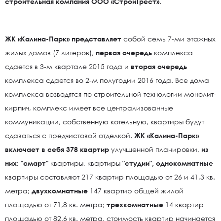
строительная компания ООО «СтройТрест»
.
ЖК «Калина-Парк» представляет
собой семь 7-ми этажных
жилых домов (7 литеров),
первая очередь
комплекса
сдается в 3-м квартале 2015 года и
вторая очередь
комплекса сдается во 2-м полугодии 2016 года. Все дома
комплекса возводятся по строительной технологии монолит-
кирпич, комплекс имеет все централизованные
коммуникации, собственную котельную, квартиры будут
сдаваться с предчистовой отделкой.
ЖК «Калина-Парк»
включает в себя 378 квартир
улучшенной планировки,
из
них: "смарт"
квартиры, квартиры
"студии", однокомнатные
квартиры составляют 217 квартир площадью от 26 и 41,3 кв.
метра;
двухкомнатные
147 квартир общей жилой
площадью от 71,8 кв. метра;
трехкомнатные
14 квартир
площадью от 82,6 кв. метра, стоимость квартир начинается