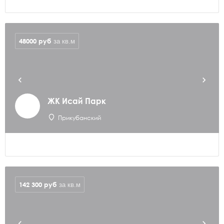
48000
руб
за кв.м
ЖК Исай Парк
Прикубанский
142 300
руб
за кв.м