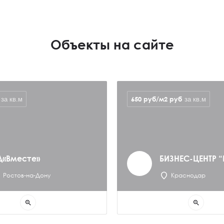
Объекты на сайте
650 руб/м2
руб
за кв.м
за кв.м
Д«Вместе»
БИЗНЕС-ЦЕНТР 
Ростов-на-Дону
Краснодар
zoom_in
zoom_in