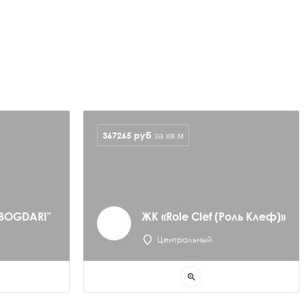
367265
руб
за кв.м
“BOGDARI”
ЖК «Role Clef (Роль Клеф)»
Центральный
zoom_in