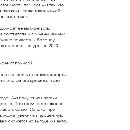
стоимости полисов для тех, кто
днако количество таких людей
нтных ставок.
должает ее выплачивать,
в соответствии с уменьшением
должно привести к балансу
ая останется на уровне 2023
тказе от полиса?
рого зависеть от ставки, которая
я ипотечного кредита, и это
года. Для получения ипотеки
ество. При этом, страхование
обязательным. Однако, при
нк может увеличить процентную
ивно скажется на выгоде клиента.