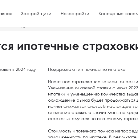
авная
Застройщики
Новостройки
Коттеджные посел
 в 2024 году
ся ипотечные страховки
Подорожают ли полисы по ипотеке
Ипотечное страхование зависит от разви
Увеличение ключевой ставки с июля 202
ипотеки и уменьшению количества выда
охлаждение рынка будет продолжаться до
начнет снижаться снова. В настоящее вр
снижение ставки, а значит меньше кред
страховых случаев по ипотечному страх
Стоимость ипотечного полиса непосред
задолженности по ипотеке. В результате