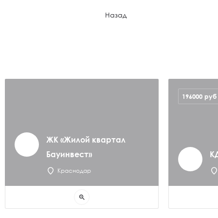
Назад
196000
руб
ЖК «Жилой квартал
Бауинвест»
К
Краснодар
zoom_in