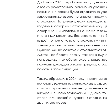
До 1 июля 2024 года банки могут увелич
своему усмотрению, обычно на уровне о
повышение ставки будет ограничено у
заключения договора по аналогичному 
страховки. Например, если заемщик взя
годовых и оформил страхование имущес
оформлении ипотеки, а на момент закл
ипотечным кредитам без страхования в б
выше), то при отказе от страховки жизни 
заемщика не сможет быть увеличена бол
Однако, мы не советуем отказываться от
для тех, кто берет ипотеку, так как в слу
непредвиденных обстоятельств, когда з
получать доход для оплаты кредита, стр
помочь в этой ситуации.
Таким образом, в 2024 году ипотечные с
включая увеличение минимальных стра
списка страховых случаев, усиление кон
внедрение новых технологий. Однако, то
от экономической ситуации в стране, и
других факторов.