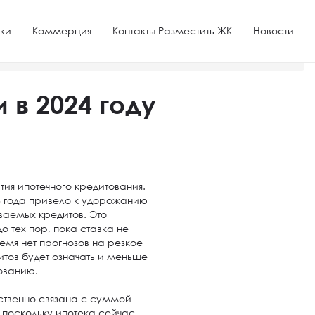
ки
Коммерция
Контакты Разместить ЖК
Новости
 в 2024 году
тия ипотечного кредитования.
3 года привело к удорожанию
ваемых кредитов. Это
 тех пор, пока ставка не
емя нет прогнозов на резкое
итов будет означать и меньше
ованию.
ственно связана с суммой
, поскольку ипотека сейчас