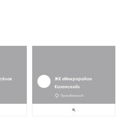
сёлок
ЖК «Микрорайон
Казанский»
Прикубанский
zoom_in