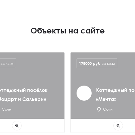
Объекты на сайте
178000
руб
за кв.м
за кв.м
оттеджный посёлок
Коттеджный по
Моцарт и Сальери»
«Мечта»
Сочи
Сочи
zoom_in
zoom_in