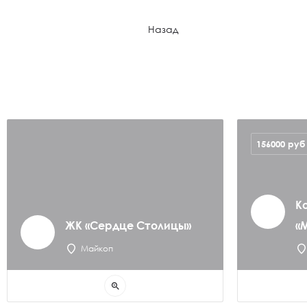
Назад
156000
руб
К
ЖК «Сердце Столицы»
«
Майкоп
zoom_in