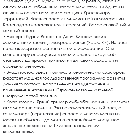
• Майкоп (3,57 кв. м/чел.): Феномен, вероятно, связан с
относительно небольшим населением столицы Адыгеи и
активным освоением прилегающих к Краснодару
территорий. Часть спроса из миллионной агломерации
Краснодара «растекается» в соседний, более спокойный и
зеленый регион.
• Екатеринбург и Ростов-на-Дону: Классические
миллионники-столицы макрорегионов (Урал, Юг). Их рост -
признак здоровой региональной агломерации. Они
концентрируют ресурсы, людей и бизнес вокруг себя,
становясь центрами притяжения для своих областей и
соседних регионов.
• Владивосток: Здесь, помимо экономических факторов,
работает мощная государственная программа развития
Дальнего Востока, направленная на удержание и
привлечение населения. Строительство — ключевой
инструмент этой политики.
• Красногорск: Яркий пример субурбанизации и развития
агломерации столицы. Это не самостоятельный рост, а
«спилловер» (перетекание) спроса и девелопмента из
Москвы в область, где можно строить более доступное
жилье при сохранении близости к столичным
возможностям.