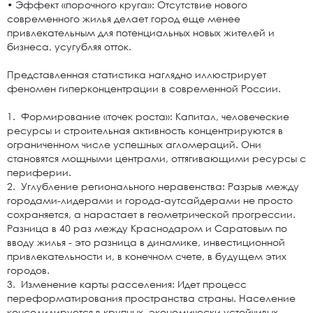
• Эффект «порочного круга»: Отсутствие нового
современного жилья делает город еще менее
привлекательным для потенциальных новых жителей и
бизнеса, усугубляя отток.
Представленная статистика наглядно иллюстрирует
феномен гиперконцентрации в современной России.
1. Формирование «точек роста»: Капитал, человеческие
ресурсы и строительная активность концентрируются в
ограниченном числе успешных агломераций. Они
становятся мощными центрами, оттягивающими ресурсы с
периферии.
2. Углубление регионального неравенства: Разрыв между
городами-лидерами и города-аутсайдерами не просто
сохраняется, а нарастает в геометрической прогрессии.
Разница в 40 раз между Краснодаром и Саратовым по
вводу жилья - это разница в динамике, инвестиционной
привлекательности и, в конечном счете, в будущем этих
городов.
3. Изменение карты расселения: Идет процесс
переформатирования пространства страны. Население
консолидируется в крупных, экономически устойчивых