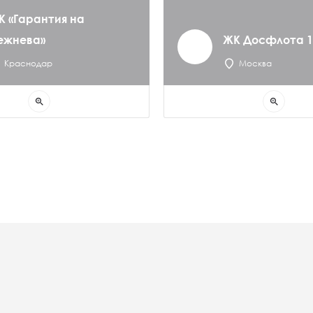
К «Гарантия на
ежнева»
ЖК Досфлота 1
Краснодар
Москва
zoom_in
zoom_in