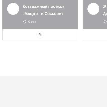
Коттеджный посёлок
Ж
«Моцарт и Сальери»
Д
Сочи
zoom_in