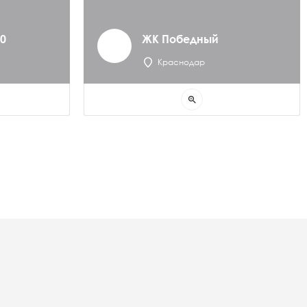
0
ЖК Победный
Краснодар
zoom_in