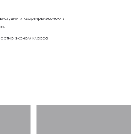
ы-студии и квартиры-эконом в
та.
вартир эконом класса