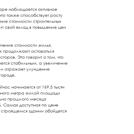
даре наблюдается активное
что также способствует росту
ение стоимости строительных
т свой вклад в повышение цен
ичение стоимости жилья,
х продолжают оставаться
оров. Это говорит о том, что
ется стабильным, а увеличение
м и отражает улучшение
городе.
час начинается от 169,5 тысяч
тного метра жилой площади
ельно прошлого месяца
%. Самая доступная по цене
в строящемся здании обойдется