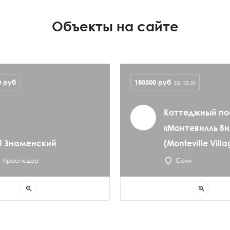
Объекты на сайте
0
руб
180300
руб
за кв.м
Коттеджный по
«Монтевилль В
П Знаменский
(Monteville Villa
Краснодар
Сочи
zoom_in
zoom_in