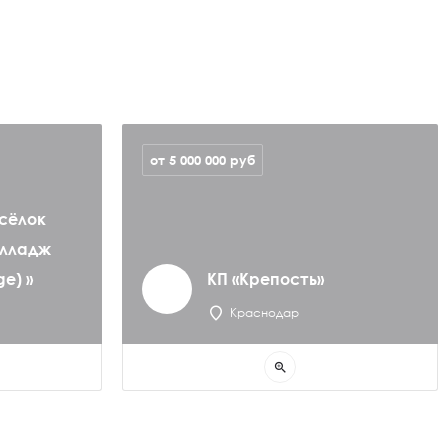
от 5 000 000
руб
сёлок
илладж
ge) »
КП «Крепость»
Краснодар
zoom_in