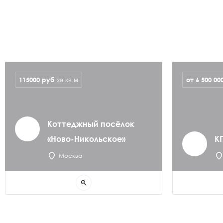
115000
руб
от 6 500 00
за кв.м
Коттеджный посёлок
«Ново-Никольское»
К
Москва
zoom_in