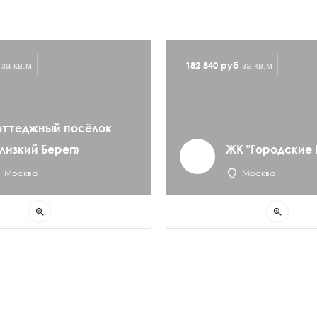
182 840
руб
за кв.м
за кв.м
оттеджный посёлок
Близкий Берег»
ЖК "Городские
Москва
Москва
zoom_in
zoom_in