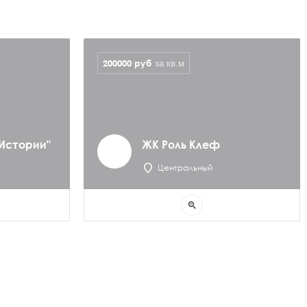
200000
руб
за кв.м
 Истории"
ЖК Роль Клеф
Центральный
zoom_in