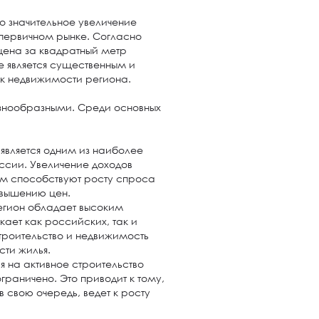
о значительное увеличение
 первичном рынке. Согласно
цена за квадратный метр
е является существенным и
ок недвижимости региона.
азнообразными. Среди основных
 является одним из наиболее
ссии. Увеличение доходов
ом способствуют росту спроса
повышению цен.
Регион обладает высоким
кает как российских, так и
троительство и недвижимость
сти жилья.
 на активное строительство
граничено. Это приводит к тому,
в свою очередь, ведет к росту