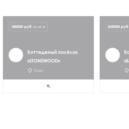
180000
руб
205000
руб
за кв.м
Коттеджный посёлок
К
«STONEWOOD»
«
Сочи
zoom_in