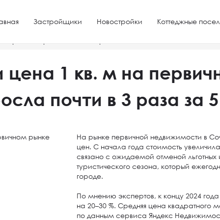
авная
Застройщики
Новостройки
Коттеджные посел
ом рынке выросла почти в 3 раза за 5 лет
 цена 1 кв. м на перви
осла почти в 3 раза за 5
На рынке первичной недвижимости в Со
цен. С начала года стоимость увеличил
связано с ожидаемой отменой льготных
туристического сезона, который ежегод
городе.
По мнению экспертов, к концу 2024 год
на 20–30 %. Средняя цена квадратного 
по данным сервиса Яндекс Недвижимость