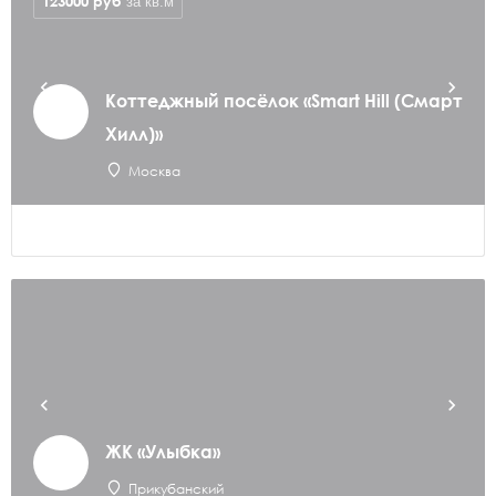
123000
руб
за кв.м
Коттеджный посёлок «Smart Hill (Смарт
Хилл)»
Москва
ЖК «Улыбка»
Прикубанский