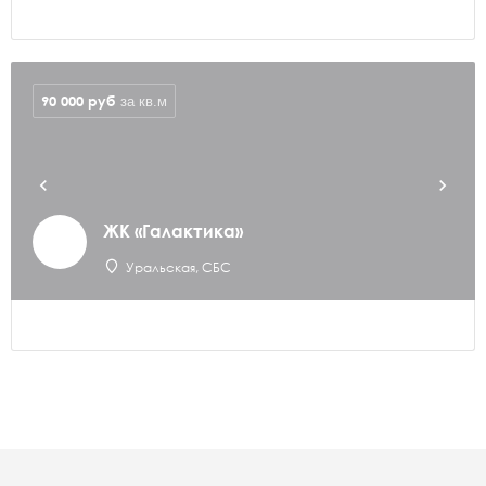
90 000
руб
за кв.м
ЖК «Галактика»
Уральская, СБС