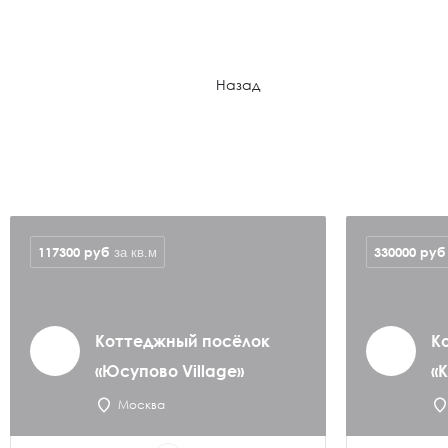
Назад
117300
руб
330000
руб
за кв.м
Коттеджный посёлок
К
«Юсупово Village»
«
Москва