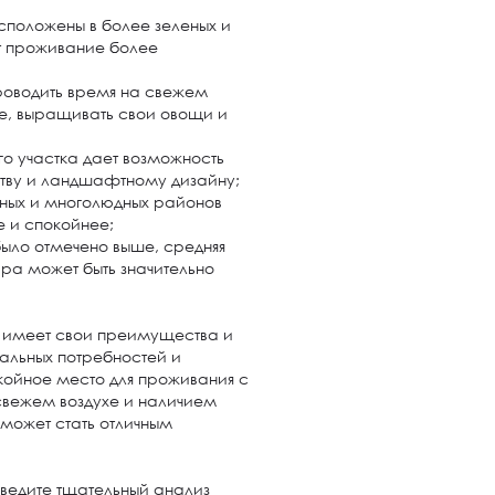
сположены в более зеленых и
ет проживание более
проводить время на свежем
де, выращивать свои овощи и
го участка дает возможность
ству и ландшафтному дизайну;
мных и многолюдных районов
е и спокойнее;
было отмечено выше, средняя
ра может быть значительно
 имеет свои преимущества и
уальных потребностей и
койное место для проживания с
свежем воздухе и наличием
 может стать отличным
оведите тщательный анализ