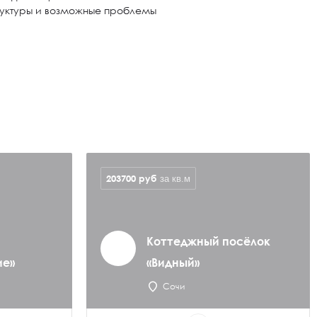
руктуры и возможные проблемы
203700
руб
за кв.м
Коттеджный посёлок
ие»
«Видный»
Сочи