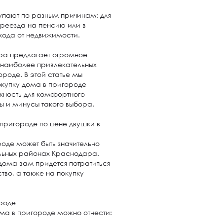
упают по разным причинам: для
ереезда на пенсию или в
охода от недвижимости.
ра предлагает огромное
з наиболее привлекательных
ороде. В этой статье мы
окупку дома в пригороде
жность для комфортного
 и минусы такого выбора.
 пригороде по цене двушки в
роде может быть значительно
альных районах Краснодара.
 дома вам придется потратиться
тво, а также на покупку
роде
ма в пригороде можно отнести: