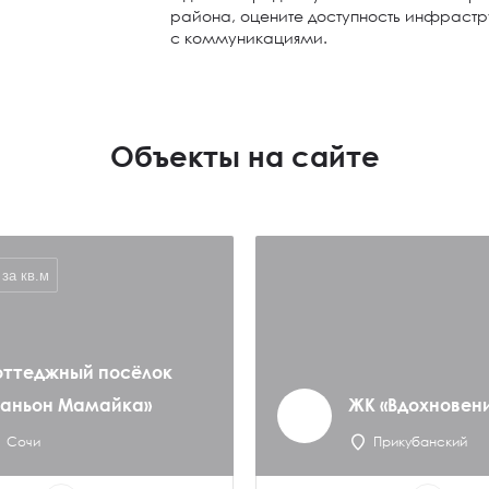
района, оцените доступность инфраст
с коммуникациями.
Объекты на сайте
за кв.м
оттеджный посёлок
Каньон Мамайка»
ЖК «Вдохновен
Сочи
Прикубанский