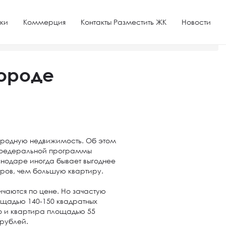
ки
Коммерция
Контакты Разместить ЖК
Новости
городе
городную недвижимость. Об этом
ь федеральной программы
нодаре иногда бывает выгоднее
тров, чем большую квартиру.
ичаются по цене. Но зачастую
щадью 140-150 квадратных
ко и квартира площадью 55
 рублей.