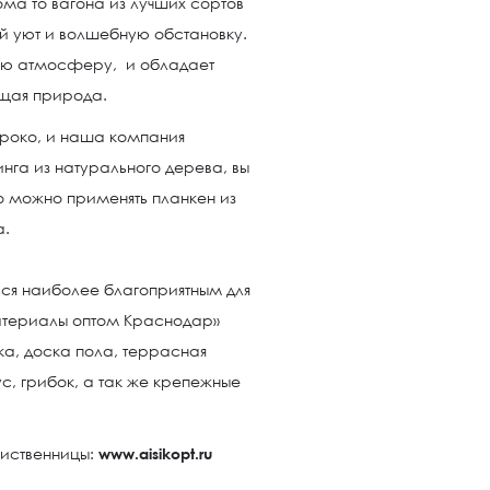
ома то вагона из лучших сортов
й уют и волшебную обстановку.
вую атмосферу, и обладает
щая природа.
роко, и наша компания
нга из натурального дерева, вы
о можно применять планкен из
а.
ься наиболее благоприятным для
атериалы оптом Краснодар»
ка, доска пола, террасная
ус, грибок, а так же крепежные
лиственницы:
www.aisikopt.ru