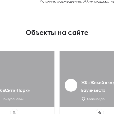
Источник размещение: ЖК «»продажа н
Объекты на сайте
ЖК «Жилой ква
К «Сити-Парк»
Бауинвест»
Прикубанский
Краснодар
zoom_in
zoom_in