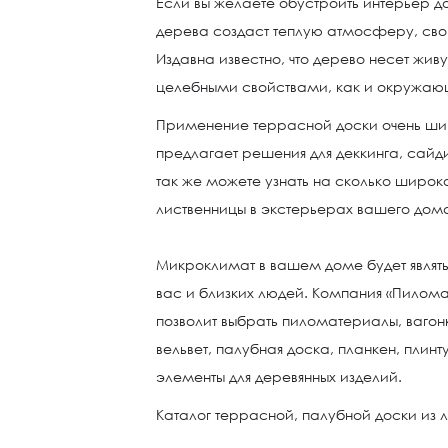
Если вы желаете обустроить интерьер д
дерева создаст теплую атмосферу, сво
Издавна известно, что дерево несет жи
целебными свойствами, как и окружаю
Применение террасной доски очень ши
предлагает решения для деккинга, сайди
так же можете узнать на сколько широк
лиственницы в экстерьерах вашего дом
Микроклимат в вашем доме будет являт
вас и близких людей. Компания «Пилом
позволит выбрать пиломатериалы, вагон
вельвет, палубная доска, планкен, плинт
элементы для деревянных изделий.
Каталог террасной, палубной доски из 