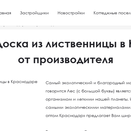
авная
Застройщики
Новостройки
Коттеджные посел
в Краснодаре от производителя
доска из лиственницы в
от производителя
Самый экологический и благородный ма
говорится Лес (с большой буквы) являе
организмом и легкими нашей планеты. И
самыми экологическими материалами.
оптом Краснодар» предлагает Вам шир