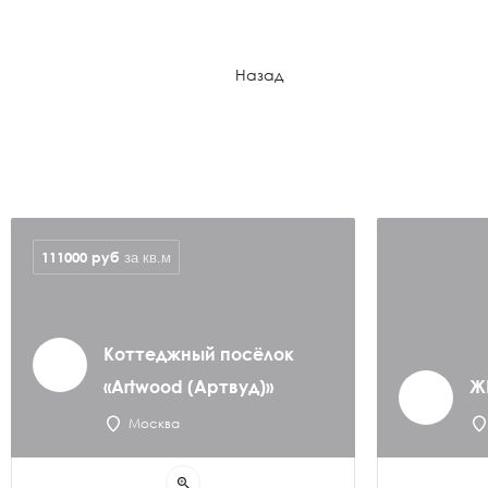
Назад
111000
руб
за кв.м
Коттеджный посёлок
«Artwood (Артвуд)»
Ж
Москва
zoom_in