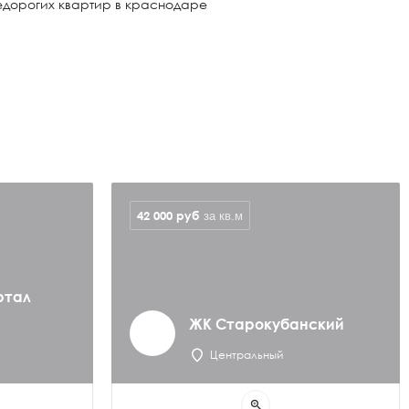
едорогих квартир в краснодаре
42 000
руб
за кв.м
ртал
ЖК Старокубанский
Центральный
zoom_in