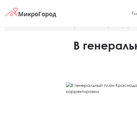
Гл
Главная
Новости
В генеральный план Краснодара м
В генераль