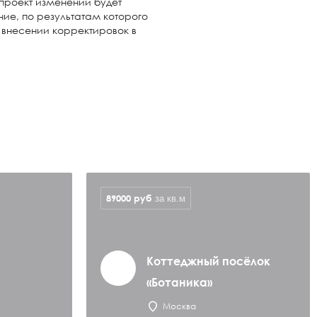
проект изменений будет
ие, по результатам которого
 внесении корректировок в
89000
руб
за кв.м
Коттеджный посёлок
«Ботаника»
Москва