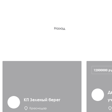
Назад
12500000
р
Д
КП Зеленый берег
у
Краснодар