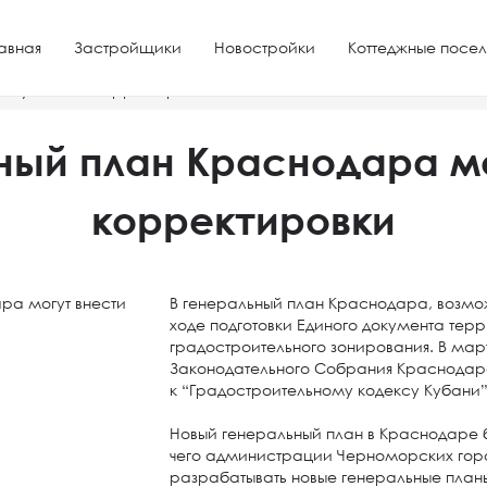
авная
Застройщики
Новостройки
Коттеджные посел
огут внести корректировки
ный план Краснодара м
корректировки
В генеральный план Краснодара, возмож
ходе подготовки Единого документа тер
градостроительного зонирования. В март
Законодательного Собрания Краснодар
к “Градостроительному кодексу Кубани
Новый генеральный план в Краснодаре бы
чего администрации Черноморских гор
разрабатывать новые генеральные план