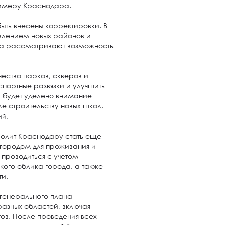
римеру Краснодара.
ыть внесены корректировки. В
явлением новых районов и
да рассматривают возможность
чество парков, скверов и
нспортные развязки и улучшить
 будет уделено внимание
е строительству новых школ,
ий.
волит Краснодару стать еще
городом для проживания и
 проводиться с учетом
кого облика города, а также
ти.
 генерального плана
разных областей, включая
гов. После проведения всех