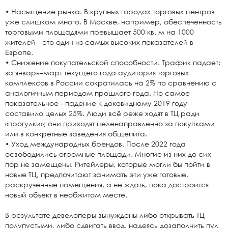
• Насыщение рынка. В крупных городах торговых центров
уже слишком много. В Москве, например, обеспеченность
торговыми площадями превышает 500 кв. м на 1000
жителей - это один из самых высоких показателей в
Европе.
• Снижение покупательской способности. Трафик падает:
за январь–март текущего года аудитория торговых
комплексов в России сократилась на 2% по сравнению с
аналогичным периодом прошлого года. Но самое
показательное - падение к доковидному 2019 году
составило целых 25%. Люди всё реже ходят в ТЦ ради
«прогулки»; они приходят целенаправленно за покупками
или в конкретные заведения общепита.
• Уход международных брендов. После 2022 года
освободились огромные площади. Многие из них до сих
пор не замещены. Ритейлеры, которые могли бы пойти в
новые ТЦ, предпочитают занимать эти уже готовые,
раскрученные помещения, а не ждать, пока достроится
новый объект в необжитом месте.
В результате девелоперы вынуждены либо открывать ТЦ
полупустыми, либо сдвигать ввод, надеясь дозаполнить пул