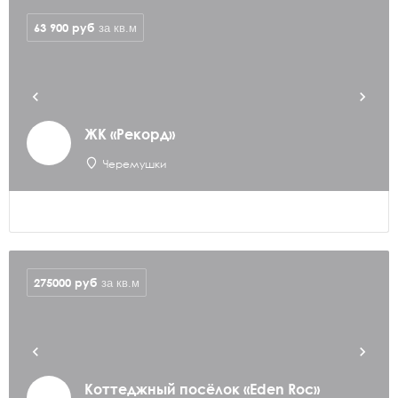
63 900
руб
за кв.м
ЖК «Рекорд»
Черемушки
275000
руб
за кв.м
Коттеджный посёлок «Eden Roc»