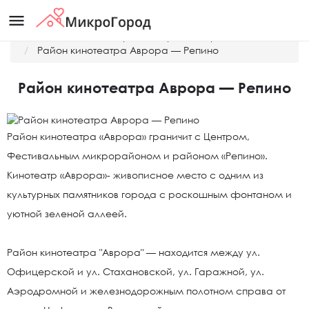
menu
Главная
Районы Краснодара на карте
Район кинотеатра Аврора — Репино
Район кинотеатра Аврора — Репино
Район кинотеатра «Аврора» граничит с Центром,
Фестивальным микрорайоном и районом «Репино».
Кинотеатр «Аврора»- живописное место с одним из
культурных памятников города с роскошным фонтаном и
уютной зеленой аллеей.
Район кинотеатра "Аврора" — находится между ул.
Офицерской и ул. Стахановской, ул. Гаражной, ул.
Аэродромной и железнодорожным полотном справа от