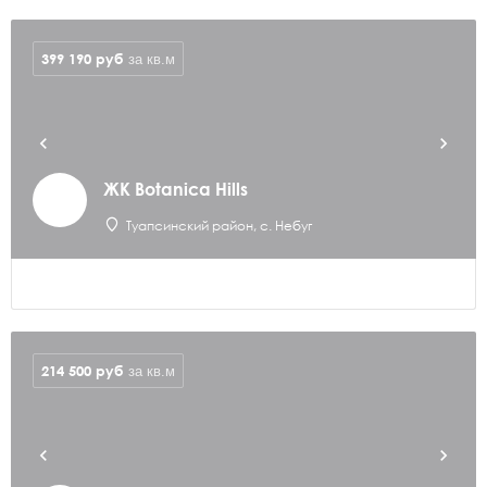
399 190
руб
за кв.м
ЖК Botanica Hills
Туапсинский район, с. Небуг
214 500
руб
за кв.м