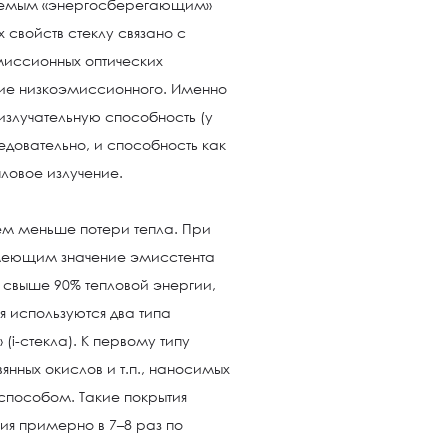
ваемым «энергосберегающим»
свойств стеклу связано с
миссионных оптических
ние низкоэмиссионного. Именно
излучательную способность (у
следовательно, и способность как
ловое излучение.
ем меньше потери тепла. При
имеющим значение эмисстента
 свыше 90% тепловой энергии,
я используются два типа
 (i-стекла). К первому типу
янных окислов и т.п., наносимых
способом. Такие покрытия
ния примерно в 7–8 раз по