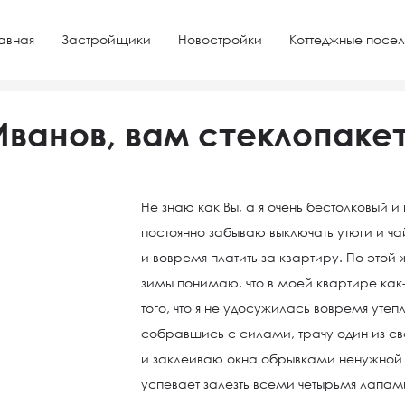
авная
Застройщики
Новостройки
Коттеджные посел
иалы
Иванов, вам стеклопакет!
Иванов, вам стеклопакет
Не знаю как Вы, а я очень бестолковый и
постоянно забываю выключать утюги и ча
и вовремя платить за квартиру. По этой 
зимы понимаю, что в моей квартире как
того, что я не удосужилась вовремя утепл
собравшись с силами, трачу один из св
и заклеиваю окна обрывками ненужной п
успевает залезть всеми четырьмя лапами