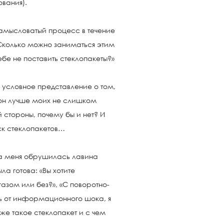
ования).
амысловатый процесс в течение
«Сколько можно заниматься этим
е не поставить стеклопакеты?»
ь условное представление о том,
м он лучше моих не слишком
й стороны, почему бы и нет? И
ск стеклопакетов…
на меня обрушилась лавина
ла готова: «Вы хотите
азом или без?», «С поворотно-
сь от информационного шока, я
 же такое стеклопакет и с чем