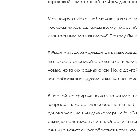
страховой полис в свой альбом для рис
Моя подруга Ирка, наблюдающая этот з
нескольких лет, однажды возмутилась: 
изощренным мазохизмом? Почему бы теб
Я была сильно озадачена – я имею очен
что такое этот самый стеклопакет и че
новых, но таких родных окон. Но, с друго
вот, собравшись духом, я вышла на пои
В первой же фирме, куда я заглянула, 
вопросов, к которым я совершенно не бы
однокамерные или двухкамерные?», «С г
откидной системой?» и т.п. Оправивши
решила все-таки разобраться в том, что