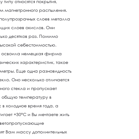
 типу относятся покрытия,
ем магнетронного распыления.
 полупрозрачных слоев металла
щих слоев окислов. Они
лько десятков раз. Помимо
о высокой себестоимостью.
мя освоила немецкая фирма
зических характеристик, такое
метры. Еще одна разновидность
екло. Оно несколько отличается
ного стекла и пропускает
, общую температуру в
 в холодное время года, а
игает +30°С и Вы мечтаете жить
 светопропускающие
вят Вам массу дополнительных