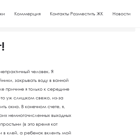
ки
Коммерция
Контакты Разместить ЖК
Новости
!
 непрактичный человек. Я
йники, закрывать воду в ванной
же причине я только к середине
-то уж слишком свежо, из-за
ить окна. В конечном счете, я,
оих немногочисленных выходных
ростыни (в это время кот
 в клей, а ребенок вклеить мой