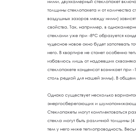
ними, двухкамерный стеклопакет включае
толщины стеклопакета и от количества ст
воздушных зазоров между ними) завися
свойства. Так, например, в однокамер
стеклами уже при -8°С образуется конде
чудесное новое окно будет запотевать точ
него. В квартире не станет особенно теп
избавлюсь лишь от надоевших сквозняк
стеклопакете конденсат возникает при -
столь редкой для нашей зимы). В общем
Однако существует несколько варианто
энергосберегающих и шумопонижающих
Стеклопакеты могут комплектоваться ра
стекла могут быть различной толщины (4 
тем у него ниже теплопроводность. Вес