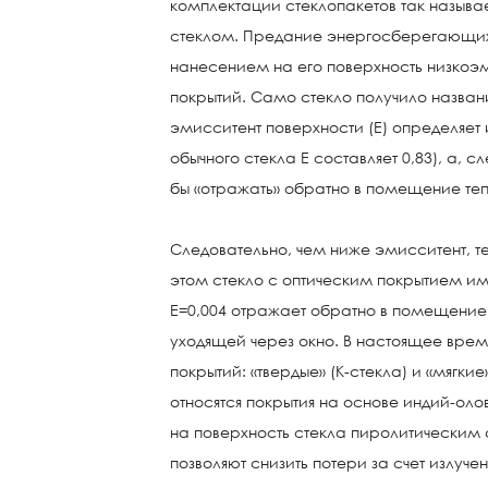
комплектации стеклопакетов так назы
стеклом. Предание энергосберегающих 
нанесением на его поверхность низкоэ
покрытий. Само стекло получило назва
эмисситент поверхности (Е) определяет 
обычного стекла Е составляет 0,83), а, 
бы «отражать» обратно в помещение теп
Следовательно, чем ниже эмисситент, т
этом стекло с оптическим покрытием 
Е=0,004 отражает обратно в помещение
уходящей через окно. В настоящее врем
покрытий: «твердые» (К-стекла) и «мягкие»
относятся покрытия на основе индий-олов
на поверхность стекла пиролитическим 
позволяют снизить потери за счет излуче