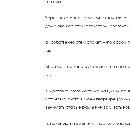
его едят.
Через некоторое время мне стало ясно,
доме окон со стеклопакетами состоит из
а) собственно стеклопакет, – что собой п
т.д.,
б) рама – ее конструкция, из чего она с
т.п.,
в) доставка этого достижения цивилиза
установка оного в моей квартире (долж
вынимать старые рамы или заливать но
и, наконец, г) гарантии – насколько я мо