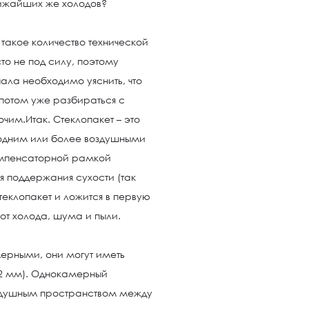
лижайших же холодов?
 такое количество технической
о не под силу, поэтому
ала необходимо уяснить, что
 потом уже разбираться с
им.Итак. Стеклопакет – это
с одним или более воздушными
омпенсаторной рамкой
я поддержания сухости (так
теклопакет и ложится в первую
от холода, шума и пыли.
мерными, они могут иметь
42 мм). Однокамерный
воздушным пространством между