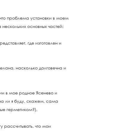
 что проблема установки в моем
 нескольких основных частей:
редставляет, где изготовлен и
делана, насколько долговечна и
ции в мое родное Ясенево и
на ли я буду, скажем, сама
вые герметиком?),
гу рассчитывать, что мои