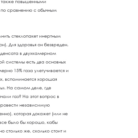
т также повышенными
 по сравнению с обычным
лнить стеклопакет инертным
он). Для здоровья он безвреден.
нденсата в двухкамерном
кой системы есть два основных
мерно 15% газа улетучивается и
рых, вспоминается хорошая
ь». На самом деле, где
ачали газ? На этот вопрос в
 провести независимую
енно), которая докажет (или не
, все было бы хорошо, кабы
о столько же, сколько стоит и