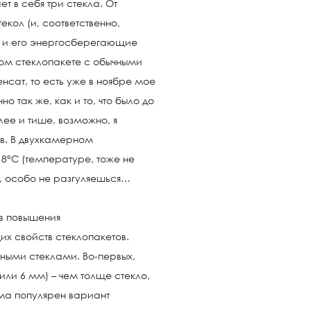
т в себя три стекла. От
екол (и, соответственно,
т и его энергосберегающие
ном стеклопакете с обычными
нсат, то есть уже в ноябре мое
но так же, как и то, что было до
лее и тише, возможно, я
ов. В двухкамерном
18°С (температуре, тоже не
, особо не разгуляешься…
в повышения
 свойств стеклопакетов.
зными стеклами. Во-первых,
или 6 мм) – чем толще стекло,
ьма популярен вариант