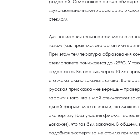
радостей. Селективное стекло обладае
звукоизоляционными характеристиками
стеклом.
Для понижения теплопотери можно запо
газом (как правило, это аргон или крипт
При этом температура образования ко
стеклопакете понижается до -29°С. У та
недостатка. Во-первых, через 10 лет при
его желательно закачать снова. Во-вто
русская присказка «не веришь – провер
гарантия того, что в мой стеклопакет зак
одной фирме мне ответили, что можно
экспертизу (без участия фирмы, естеств
докажет), что газ был закачан. В общем
подобная экспертиза не стоила примерн