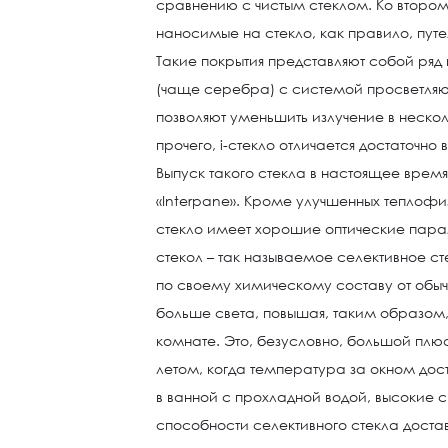
сравнению с чистым стеклом. Ко второму
наносимые на стекло, как правило, пут
Такие покрытия представляют собой ряд
(чаще серебра) с системой просветляю
позволяют уменьшить излучение в неско
прочего, i-стекло отличается достаточн
Выпуск такого стекла в настоящее вре
«Interpane». Кроме улучшенных теплофи
стекло имеет хорошие оптические пара
стекол – так называемое селективное ст
по своему химическому составу от обыч
больше света, повышая, таким образом
комнате. Это, безусловно, большой плюс
летом, когда температура за окном дост
в ванной с прохладной водой, высокие
способности селективного стекла доста