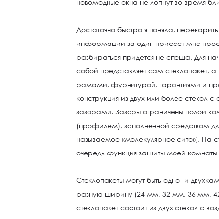
новомодные окна не лопнут во время б
Достаточно быстро я поняла, переварить
информации за один присест мне прост
разбираться придется не спеша. Для нач
собой представляет сам стеклопакет, а
рамами, фурнитурой, гарантиями и проч
конструкция из двух или более стекол 
зазорами. Зазоры ограничены полой к
(профилем), заполненной средством дл
называемое «молекулярное сито»). На с
очередь функция защиты моей комнаты 
Стеклопакеты могут быть одно- и двухка
разную ширину (24 мм, 32 мм, 36 мм, 
стеклопакет состоит из двух стекол с 