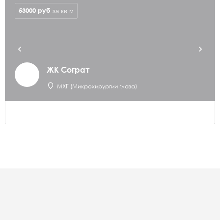
53000
руб
за кв.м
ЖК Сограт
МХГ (Микрохирургии глаза)