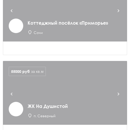
Коттеджный посёлок «Приморье»
Сочи
55000
руб
за кв.м
ЖК На Душистой
п. Северный