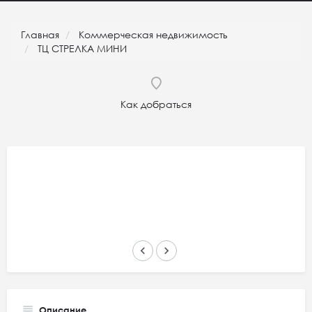
Главная
Коммерческая недвижимость
ТЦ СТРЕЛКА МИНИ
Как добраться
keyboard_arrow_left
keyboard_arrow_right
Описание