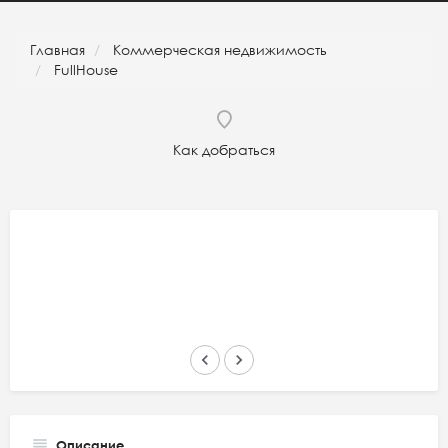
Главная
Коммерческая недвижимость
FullHouse
Как добраться
keyboard_arrow_left
keyboard_arrow_right
Описание