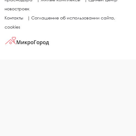
новостроек
Контакты
|
Соглашение об использовании сайта,
cookies
КВАРТИРЫ В ЖИЛЫХ КОМПЛЕКСАХ
Однокомнатные квартиры
Двухкомнатные квартиры
Трехкомнатные квартиры
Выбор жилья в городе
ЖИЛЫЕ КОМПЛЕКСЫ
Рейтинг застройщиков
Каталог новостроек