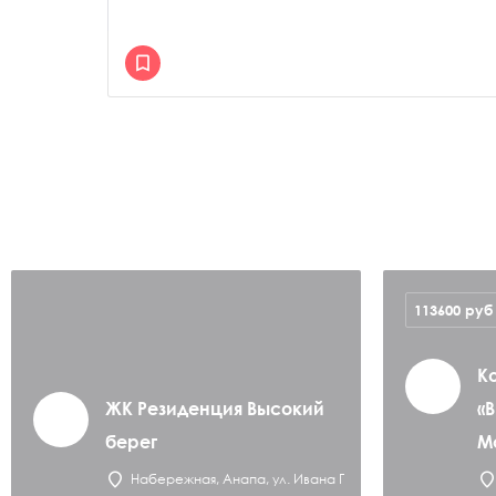
113600
руб
К
ЖК Резиденция Высокий
«В
берег
M
Набережная, Анапа, ул. Ивана Голубца