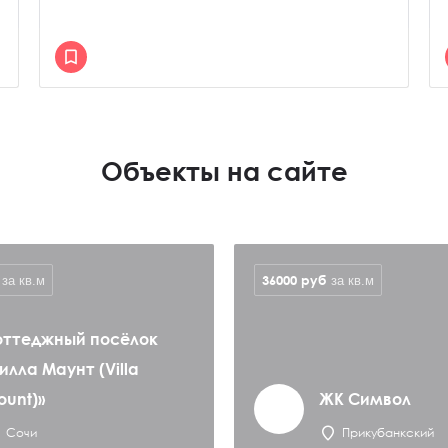
Объекты на сайте
36000
руб
за кв.м
за кв.м
оттеджный посёлок
илла Маунт (Villa
ount)»
ЖК Символ
Сочи
Прикубанкский