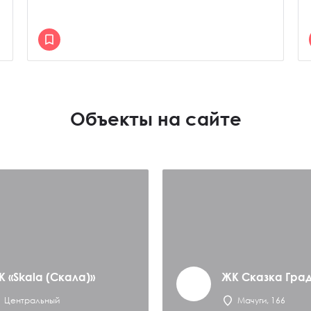
Объекты на сайте
К «Skala (Скала)»
ЖК Сказка Гра
Центральный
Мачуги, 166