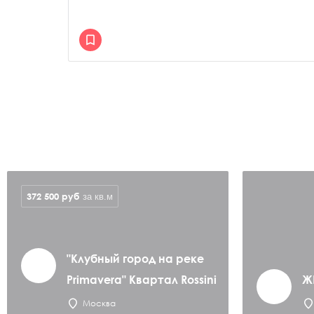
372 500
руб
за кв.м
"Клубный город на реке
Primavera" Квартал Rossini
Ж
Москва