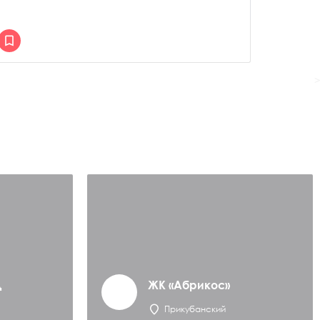
>
д
ЖК «Абрикос»
Прикубанский