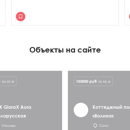
Объекты на сайте
б
103000
руб
за кв.м
за кв.м
К GloraX Aura
Коттеджный по
елорусская
«Волино»
Москва
Сочи