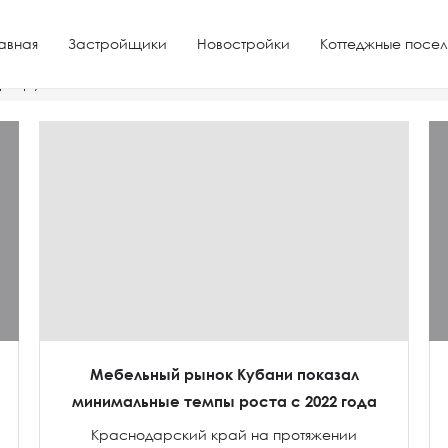
авная
Застройщики
Новостройки
Коттеджные посел
артиру на Юге России
Мебельный рынок Кубани показал
минимальные темпы роста с 2022 года
Краснодарский край на протяжении