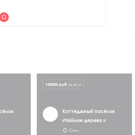
>
152000
руб
за кв.м
сёлок
Коттеджный посёлок
«Чайное дерево »
Сочи