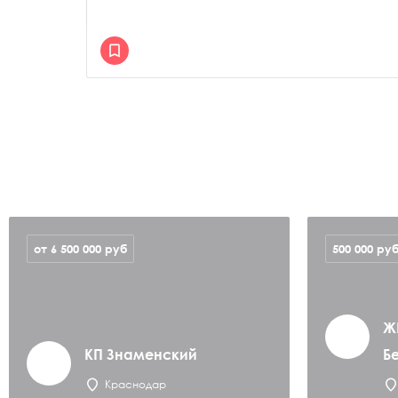
от 6 500 000
руб
500 000
ру
Ж
КП Знаменский
Б
Краснодар