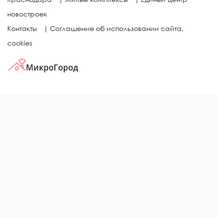
новостроек
Контакты
|
Соглашение об использовании сайта,
cookies
КВАРТИРЫ В ЖИЛЫХ КОМПЛЕКСАХ
Однокомнатные квартиры
Двухкомнатные квартиры
Трехкомнатные квартиры
Выбор жилья в городе
ЖИЛЫЕ КОМПЛЕКСЫ
Рейтинг застройщиков
Каталог новостроек