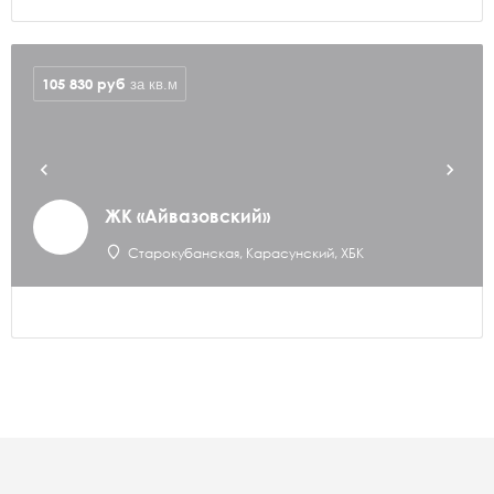
105 830
руб
за кв.м
ЖК «Айвазовский»
Старокубанская, Карасунский, ХБК