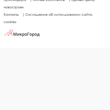
новостроек
Контакты
|
Соглашение об использовании сайта,
cookies
КВАРТИРЫ В ЖИЛЫХ КОМПЛЕКСАХ
Однокомнатные квартиры
Двухкомнатные квартиры
Трехкомнатные квартиры
Выбор жилья в городе
ЖИЛЫЕ КОМПЛЕКСЫ
Рейтинг застройщиков
Каталог новостроек