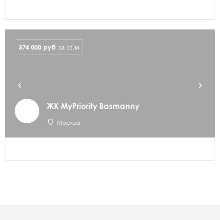
374 000
руб
за кв.м
ЖК MyPriority Basmanny
Москва