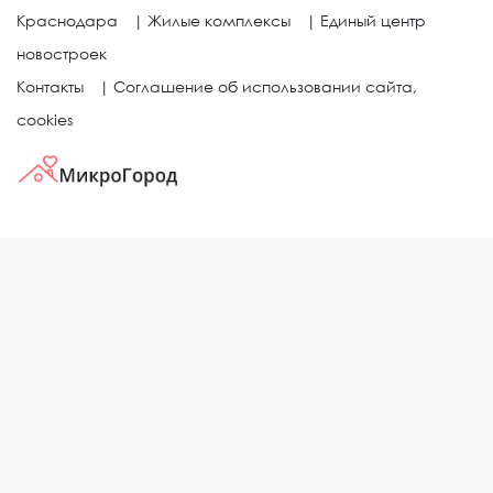
Краснодара
|
Жилые комплексы
|
Единый центр
новостроек
Контакты
|
Соглашение об использовании сайта,
cookies
КВАРТИРЫ В ЖИЛЫХ КОМПЛЕКСАХ
Однокомнатные квартиры
Двухкомнатные квартиры
Трехкомнатные квартиры
Выбор жилья в городе
ЖИЛЫЕ КОМПЛЕКСЫ
Рейтинг застройщиков