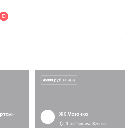
>
45000
руб
за кв.м
артал»
ЖК Мозаика
Энка (пос. им. Жукова)