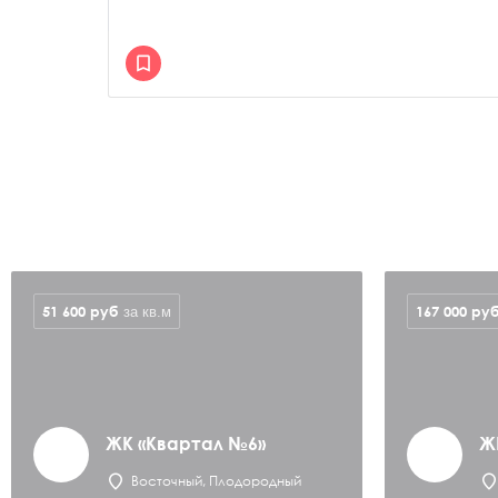
51 600
руб
167 000
ру
за кв.м
ЖК «Квартал №6»
Ж
Восточный, Плодородный