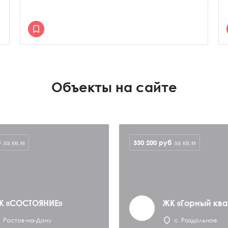
Объекты на сайте
б
330 200
руб
за кв.м
за кв.м
К «СОСТОЯНИЕ»
ЖК «Горный кв
Ростов-на-Дону
с. Раздольное