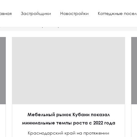
авная
Застройщики
Новостройки
Коттеджные посел
движимость в ЖК Лорис Парк
Мебельный рынок Кубани показал
минимальные темпы роста с 2022 года
Краснодарский край на протяжении