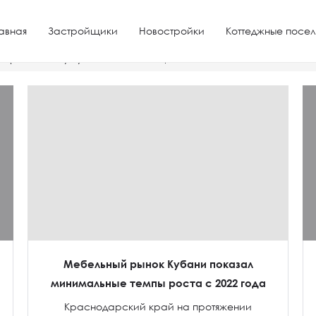
авная
Застройщики
Новостройки
Коттеджные посел
через ипотеку купить по низким ценам
Мебельный рынок Кубани показал
минимальные темпы роста с 2022 года
Краснодарский край на протяжении