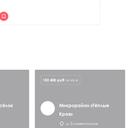
>
152 400
руб
за кв.м
сёлок
Микрорайон «Тёплые
Края»
ш. Елизаветинское