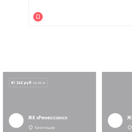
81 262
руб
за кв.м
ЖК «Ренессанс»
Ж
Краснодар