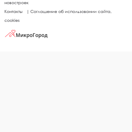
новостроек
Контакты
|
Соглашение об использовании сайта,
cookies
КВАРТИРЫ В ЖИЛЫХ КОМПЛЕКСАХ
Однокомнатные квартиры
Двухкомнатные квартиры
Трехкомнатные квартиры
Выбор жилья в городе
ЖИЛЫЕ КОМПЛЕКСЫ
Рейтинг застройщиков
Каталог новостроек